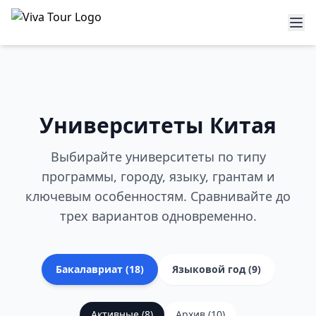
Университеты Китая
Выбирайте университеты по типу
программы, городу, языку, грантам и
ключевым особенностям. Сравнивайте до
трех вариантов одновременно.
Бакалавриат
(
18
)
Языковой год
(
9
)
Активные
(
8
)
Архив
(
10
)