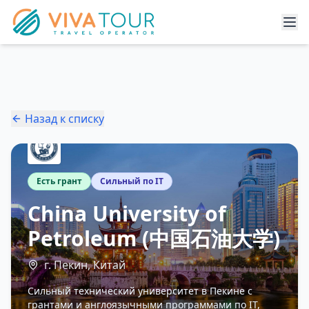
Назад к списку
Есть грант
Сильный по IT
China University of
Petroleum (中国石油大学)
г. Пекин, Китай
Сильный технический университет в Пекине с
грантами и англоязычными программами по IT,